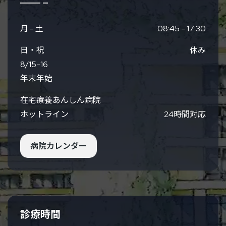
京都市営地下鉄
椥辻駅１番出口すぐ正面道
向かい
月 - 土
08:45 - 17:30
日・祝
休み
バスでお越しの場合
8/15-16
京阪バス椥辻駅前すぐ
年末年始
在宅療養あんしん病院
お車でお越しの場合
ホットライン
24時間対応
駐車場（19台）
病院カレンダー
JR山科駅からお越しの場合
市営地下鉄東西線で 8分
京阪バス山科六地蔵線22Ａで 12分
お車で 8分
診療時間