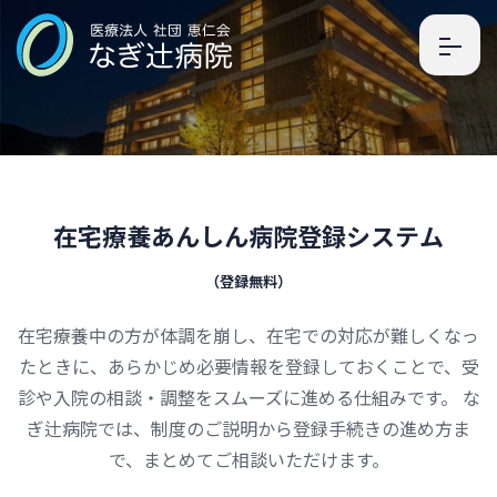
在
宅
療
養
あ
ん
し
ん
病
院
登
録
シ
ス
テ
ム
（
登
録
無
料
）
在宅療養中の方が体調を崩し、在宅での対応が難しくなっ
たときに、
あらかじめ必要情報を登録しておくことで、受
診や入院の相談・調整をスムーズに進める仕組みです。
な
ぎ辻病院では、制度のご説明から登録手続きの進め方ま
で、まとめてご相談いただけます。