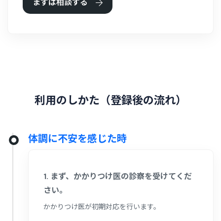
まずは相談する
利
用
の
し
か
た
（
登
録
後
の
流
れ
）
体調に不安を感じた時
1. まず、かかりつけ医の診察を受けてくだ
さい。
かかりつけ医が初期対応を行います。