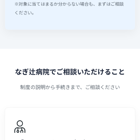
※対象に当てはまるか分からない場合も、まずはご相談
ください。
な
ぎ
辻
病
院
で
ご
相
談
い
た
だ
け
る
こ
と
制度の説明から手続きまで、ご相談ください