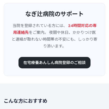
なぎ辻病院のサポート
当院を登録されている方には、
24時間対応の専
用連絡先
をご案内。
夜間や休日、かかりつけ医
と連絡が取れない時間帯の不安にも、しっかり寄
り添います。
在宅療養あんしん病院登録のご相談
こ
ん
な
方
に
お
す
す
め